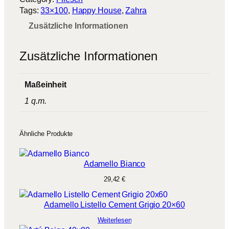
r
Tags:
33×100
, 
Happy House
, 
Zahra
a
Zusätzliche Informationen
B
i
a
Zusätzliche Informationen
n
c
o
Maßeinheit
M
1 q.m.
e
n
g
Ähnliche Produkte
e
Adamello Bianco
29,42
€
Adamello Listello Cement Grigio 20×60
Weiterlesen