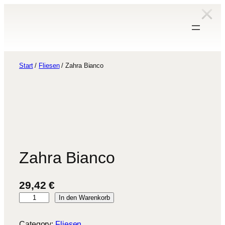
Zum
Inhalt
springen
Start
/
Fliesen
/ Zahra Bianco
Zahra Bianco
29,42
€
Z
In den Warenkorb
a
h
Category:
Fliesen