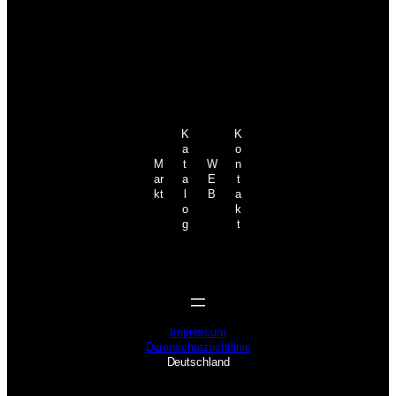
K
K
a
o
M
t
W
n
ar
a
E
t
kt
l
B
a
o
k
g
t
Impressum
Datenschutzrichtlinie
Deutschland