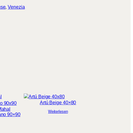
use
, 
Venezia
Artú Beige 40×80
Mahal
Weiterlesen
ano 90×90