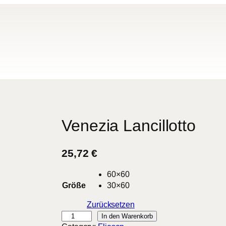
Venezia Lancillotto
25,72
€
60×60
Größe
30×60
Zurücksetzen
V
In den Warenkorb