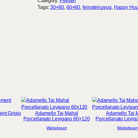
e
Category:
Fliesen
n
Tags:
30×60
, 
60×60
, 
feinsteinzeug
, 
Happy Ho
e
z
i
a
L
a
n
c
i
l
l
o
t
t
o
ent Grigio
Adamello Taj Mahal
Adamello Taj 
M
Porcellanato Levigano 60×120
Porcellanato Levig
e
Weiterlesen
Weiterlesen
n
g