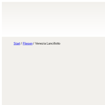
Zum
Inhalt
springen
Start
/
Fliesen
/ Venezia Lancillotto