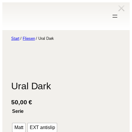
Zum
Inhalt
springen
Start
/
Fliesen
/ Ural Dark
Ural Dark
50,00
€
Serie
Matt
EXT antislip