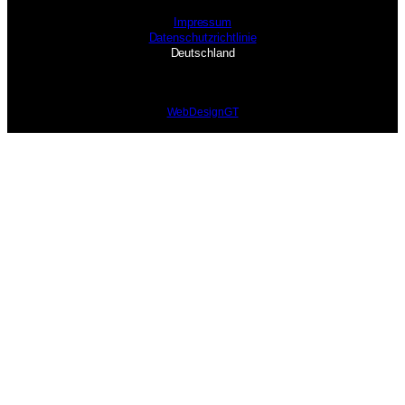
Impressum
Datenschutzrichtlinie
Deutschland
WebDesignGT
modal-check