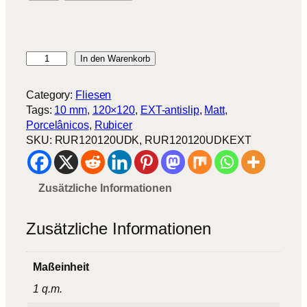
U
In den Warenkorb
r
a
Category:
Fliesen
l
Tags:
10 mm
, 
120×120
, 
EXT-antislip
, 
Matt
, 
D
Porcelânicos
, 
Rubicer
a
SKU:
RUR120120UDK, RUR120120UDKEXT
r
k
M
Zusätzliche Informationen
e
n
g
Zusätzliche Informationen
e
Maßeinheit
1 q.m.