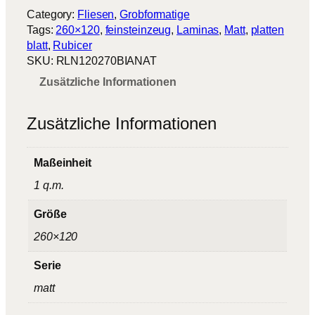
a
Category:
Fliesen
, 
Grobformatige
v
Tags:
260×120
, 
feinsteinzeug
, 
Laminas
, 
Matt
, 
platten
e
blatt
, 
Rubicer
r
SKU:
RLN120270BIANAT
t
Zusätzliche Informationen
i
n
o
Zusätzliche Informationen
N
a
n
Maßeinheit
o
1 q.m.
v
a
Größe
B
260×120
i
a
Serie
n
c
matt
o