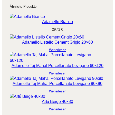
M
e
Ähnliche Produkte
n
g
Adamello Bianco
e
29,42
€
Adamello Listello Cement Grigio 20×60
Weiterlesen
Adamello Taj Mahal Porcellanato Levigano 60×120
Weiterlesen
Adamello Taj Mahal Porcellanato Levigano 90×90
Weiterlesen
Artú Beige 40×80
Weiterlesen