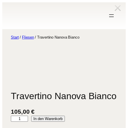
Zum
Inhalt
springen
Start
/
Fliesen
/ Travertino Nanova Bianco
Travertino Nanova Bianco
105,00
€
T
In den Warenkorb
r