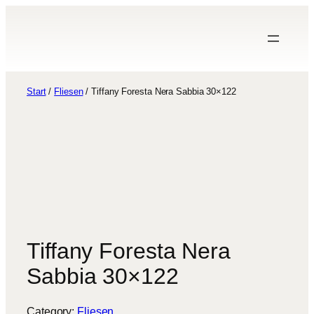
modal-check
modal-check
Zum
Inhalt
springen
Start
/
Fliesen
/ Tiffany Foresta Nera Sabbia 30×122
Tiffany Foresta Nera
Sabbia 30×122
Category:
Fliesen