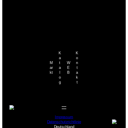
K
K
a
o
M
t
W
n
ar
a
E
t
kt
l
B
a
o
k
g
t
Impressum
Datenschutzrichtlinie
Deutschland