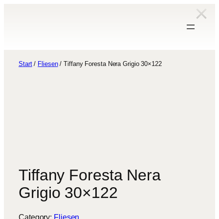
Zum
Inhalt
springen
Start
/
Fliesen
/ Tiffany Foresta Nera Grigio 30×122
Tiffany Foresta Nera
Grigio 30×122
Category:
Fliesen