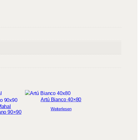
Artú Bianco 40×80
Mahal
Weiterlesen
ano 90×90