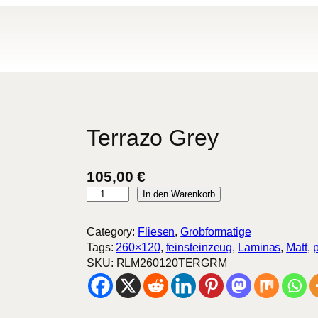
Terrazo Grey
105,00
€
T
In den Warenkorb
e
r
Category:
Fliesen
, 
Grobformatige
r
Tags:
260×120
, 
feinsteinzeug
, 
Laminas
, 
Matt
, 
p
a
SKU:
RLM260120TERGRM
z
o
G