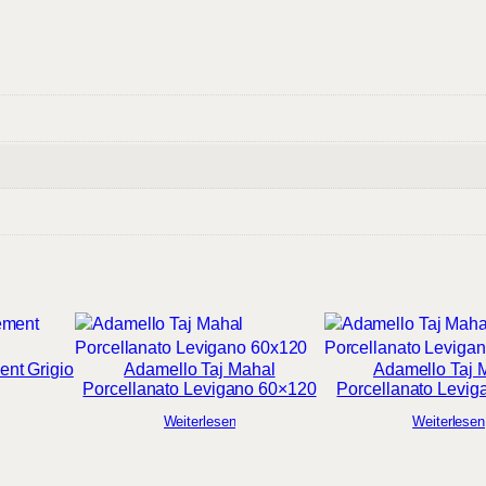
r
e
y
M
e
n
g
e
ent Grigio
Adamello Taj Mahal
Adamello Taj 
Porcellanato Levigano 60×120
Porcellanato Levig
Weiterlesen
Weiterlesen