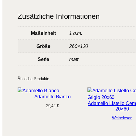
Zusätzliche Informationen
Maßeinheit
1 q.m.
Größe
260×120
Serie
matt
Ähnliche Produkte
Adamello Bianco
Adamello Listello Cem
29,42
€
20×60
Weiterlesen