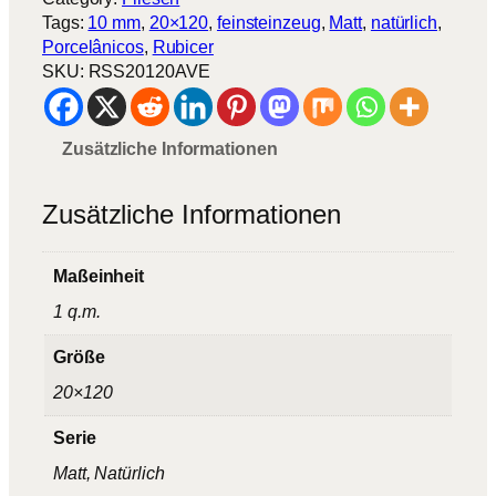
s
Tags:
10 mm
, 
20×120
, 
feinsteinzeug
, 
Matt
, 
natürlich
, 
e
Porcelânicos
, 
Rubicer
t
SKU:
RSS20120AVE
A
v
e
Zusätzliche Informationen
l
a
M
Zusätzliche Informationen
e
n
Maßeinheit
g
e
1 q.m.
Größe
20×120
Serie
Matt, Natürlich