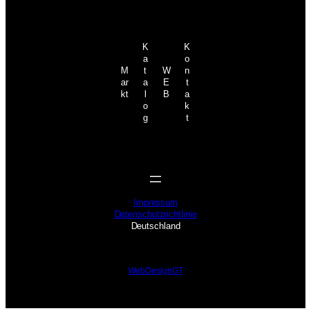
K
K
a
o
M
t
W
n
ar
a
E
t
kt
l
B
a
o
k
g
t
Impressum
Datenschutzrichtlinie
Deutschland
WebDesignGT