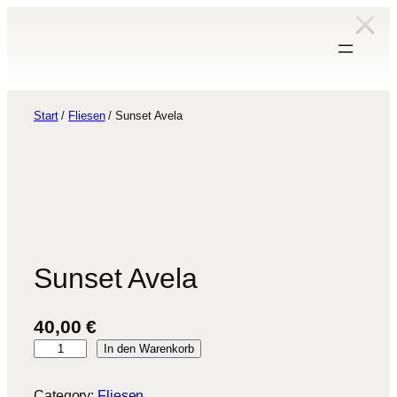
Zum
Inhalt
springen
Start
/
Fliesen
/ Sunset Avela
Sunset Avela
40,00
€
S
In den Warenkorb
u
n
Category:
Fliesen