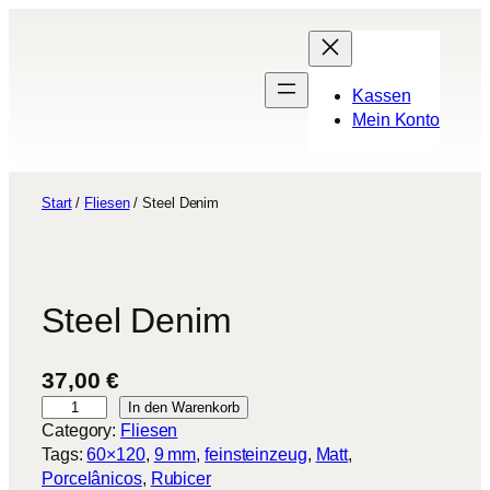
Zum
Inhalt
springen
Kassen
Mein Konto
Start
/
Fliesen
/ Steel Denim
Steel Denim
37,00
€
S
In den Warenkorb
t
Category:
Fliesen
e
Tags:
60×120
, 
9 mm
, 
feinsteinzeug
, 
Matt
, 
e
Porcelânicos
, 
Rubicer