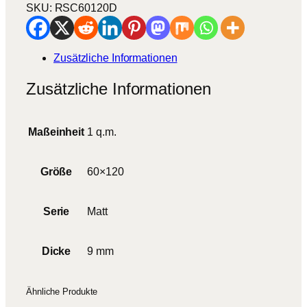
l
SKU:
RSC60120D
D
e
n
Zusätzliche Informationen
i
m
Zusätzliche Informationen
M
e
n
Maßeinheit
1 q.m.
g
e
Größe
60×120
Serie
Matt
Dicke
9 mm
Ähnliche Produkte