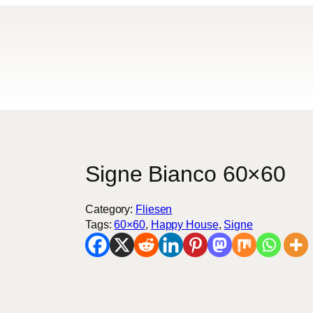
Signe Bianco 60×60
Category:
Fliesen
Tags:
60×60
, 
Happy House
, 
Signe