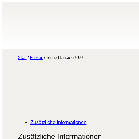
Zum
Inhalt
springen
Start
/
Fliesen
/ Signe Bianco 60×60
Zusätzliche Informationen
Zusätzliche Informationen