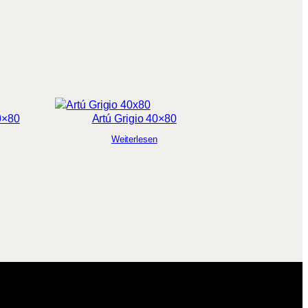
0×80
Artú Grigio 40×80
Weiterlesen