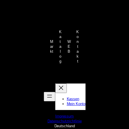
K
K
a
o
M
t
W
n
ar
a
E
t
kt
l
B
a
o
k
g
t
Kassen
Mein Konto
Impressum
Datenschutzrichtlinie
Deutschland