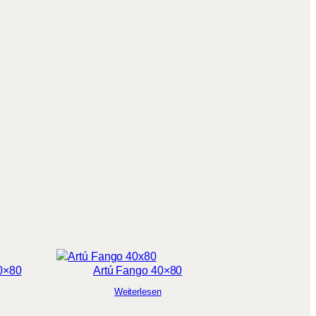
40×80
Artú Fango 40×80
Weiterlesen