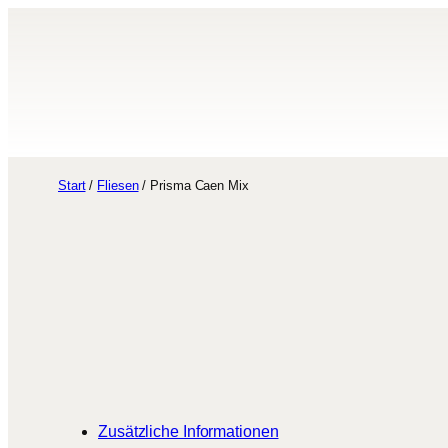
Zum
Inhalt
springen
Start
/
Fliesen
/ Prisma Caen Mix
Zusätzliche Informationen