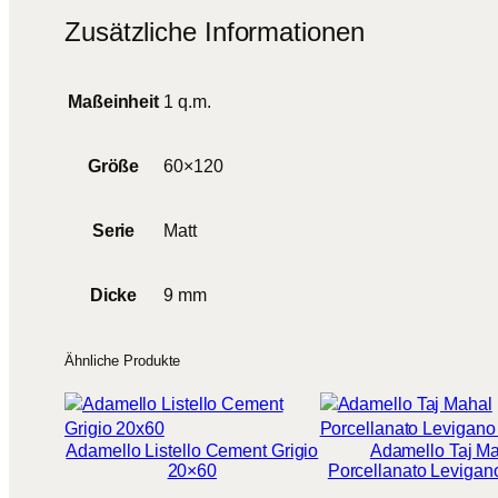
Zusätzliche Informationen
Maßeinheit
1 q.m.
Größe
60×120
Serie
Matt
Dicke
9 mm
Ähnliche Produkte
Adamello Listello Cement Grigio
Adamello Taj M
20×60
Porcellanato Leviga