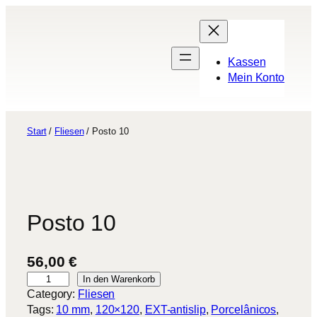
Zum
Inhalt
springen
Kassen
Mein Konto
Start
/
Fliesen
/ Posto 10
Posto 10
56,00
€
P
In den Warenkorb
o
Category:
Fliesen
s
Tags:
10 mm
, 
120×120
, 
EXT-antislip
, 
Porcelânicos
, 