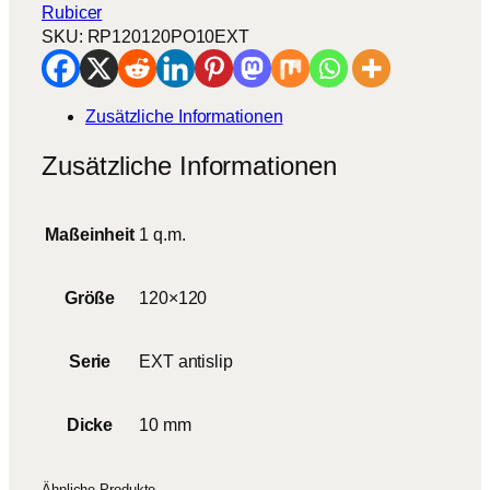
t
Rubicer
o
SKU:
RP120120PO10EXT
1
0
M
Zusätzliche Informationen
e
n
Zusätzliche Informationen
g
e
Maßeinheit
1 q.m.
Größe
120×120
Serie
EXT antislip
Dicke
10 mm
Ähnliche Produkte