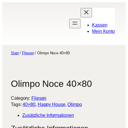
Zum
Inhalt
springen
Kassen
Mein Konto
Start
/
Fliesen
/ Olimpo Noce 40×80
Olimpo Noce 40×80
Category:
Fliesen
Tags:
40×80
, 
Happy House
, 
Olimpo
Zusätzliche Informationen