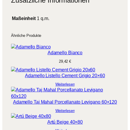
Zusätzliche Informationen
Maßeinheit
1 q.m.
Ähnliche Produkte
Adamello Bianco
29,42
€
Adamello Listello Cement Grigio 20×60
Weiterlesen
Adamello Taj Mahal Porcellanato Levigano 60×120
Weiterlesen
Artú Beige 40×80