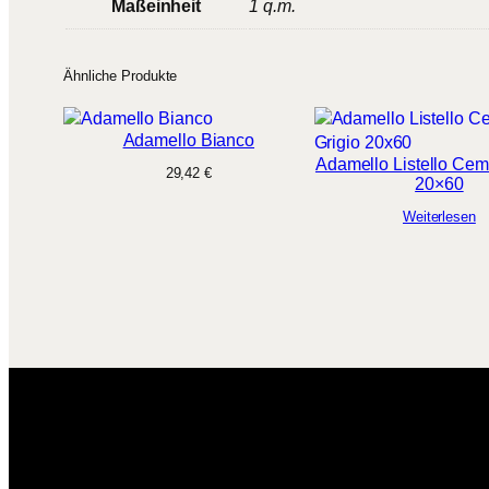
Maßeinheit
1 q.m.
Ähnliche Produkte
Adamello Bianco
Adamello Listello Cem
29,42
€
20×60
Weiterlesen