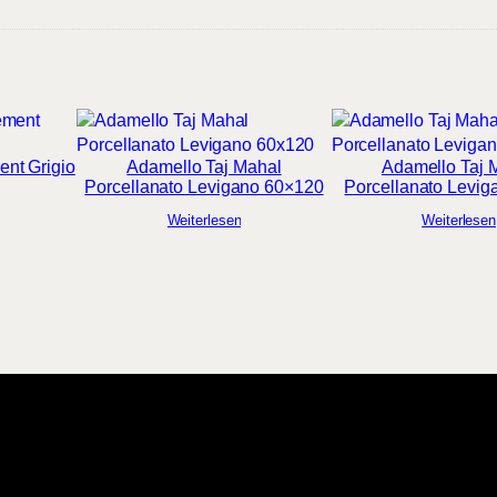
ent Grigio
Adamello Taj Mahal
Adamello Taj 
Porcellanato Levigano 60×120
Porcellanato Levig
Weiterlesen
Weiterlesen