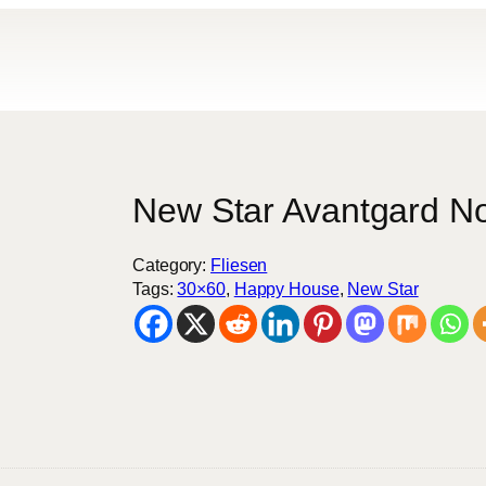
New Star Avantgard N
Category:
Fliesen
Tags:
30×60
, 
Happy House
, 
New Star