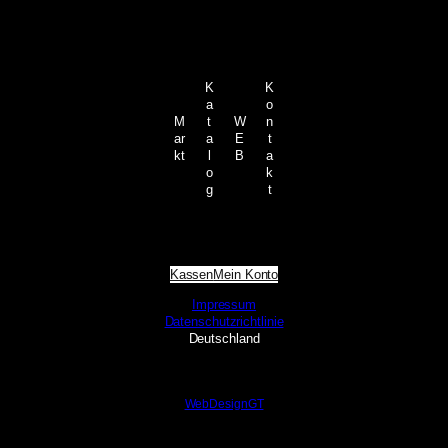
K
K
a
o
M
t
W
n
ar
a
E
t
kt
l
B
a
o
k
g
t
Kassen
Mein Konto
Impressum
Datenschutzrichtlinie
Deutschland
WebDesignGT