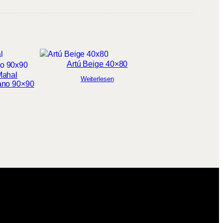
Artú Beige 40×80
Mahal
Weiterlesen
ano 90×90