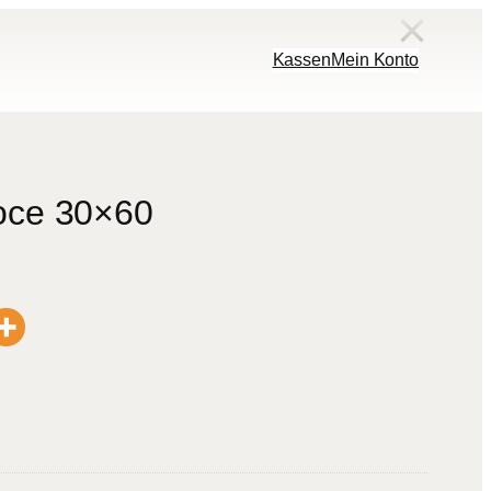
Kassen
Mein Konto
oce 30×60