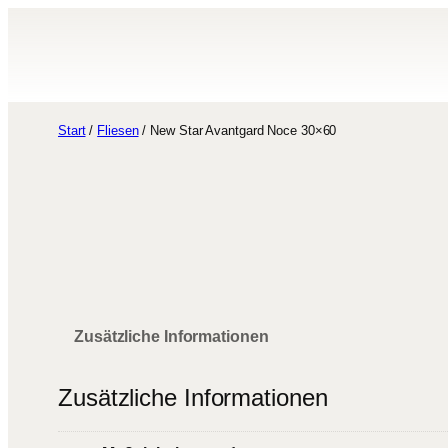
Zum
Inhalt
springen
Start
/
Fliesen
/ New Star Avantgard Noce 30×60
Zusätzliche Informationen
Zusätzliche Informationen