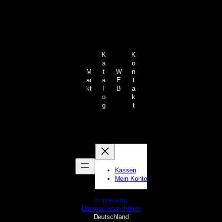
K
K
a
o
M
t
W
n
ar
a
E
t
kt
l
B
a
o
k
g
t
Kassen
Mein Konto
Impressum
Datenschutzrichtlinie
Deutschland