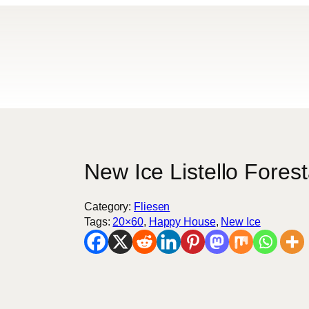
New Ice Listello Fore
Category:
Fliesen
Tags:
20×60
, 
Happy House
, 
New Ice