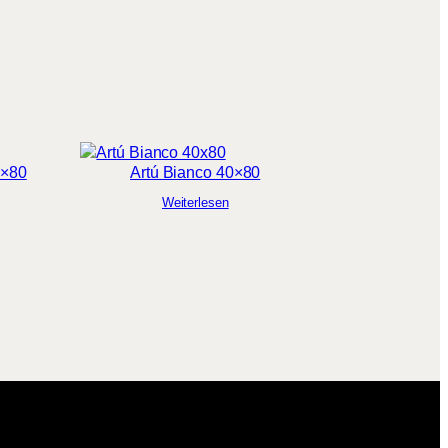
0×80
Artú Bianco 40×80
Weiterlesen