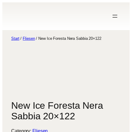
modal-check
Zum
Inhalt
springen
Start
/
Fliesen
/ New Ice Foresta Nera Sabbia 20×122
New Ice Foresta Nera
Sabbia 20×122
Category:
Fliesen