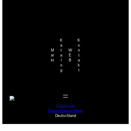
K
K
a
o
M
t
W
n
ar
a
E
t
kt
l
B
a
o
k
g
t
Impressum
Datenschutzrichtlinie
Deutschland