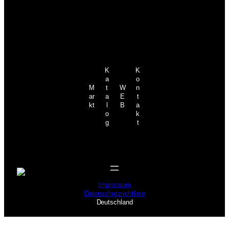
K
K
a
o
M
t
W
n
ar
a
E
t
kt
l
B
a
o
k
g
t
Impressum
Datenschutzrichtlinie
Deutschland