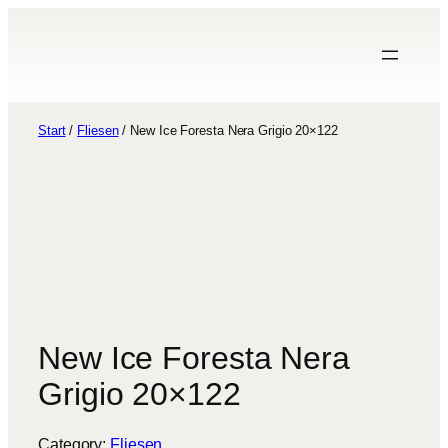
modal-check
Zum
Inhalt
springen
Start
/
Fliesen
/ New Ice Foresta Nera Grigio 20×122
New Ice Foresta Nera
Grigio 20×122
Category:
Fliesen