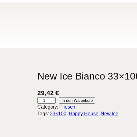
New Ice Bianco 33×10
29,42
€
N
In den Warenkorb
e
Category:
Fliesen
w
Tags:
33×100
, 
Happy House
, 
New Ice
I
c
e