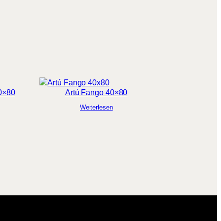
40×80
Artú Fango 40×80
Weiterlesen