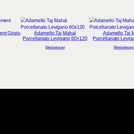
ent Grigio
Adamello Taj Mahal
Adamello Taj 
Porcellanato Levigano 60×120
Porcellanato Levig
Weiterlesen
Weiterlesen