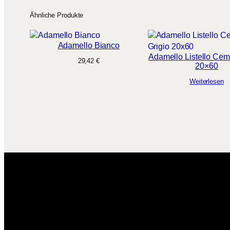
Ähnliche Produkte
Adamello Bianco
Adamello Listello Cem
29,42
€
20×60
Weiterlesen