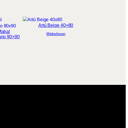
Artú Beige 40×80
Mahal
Weiterlesen
ano 90×90