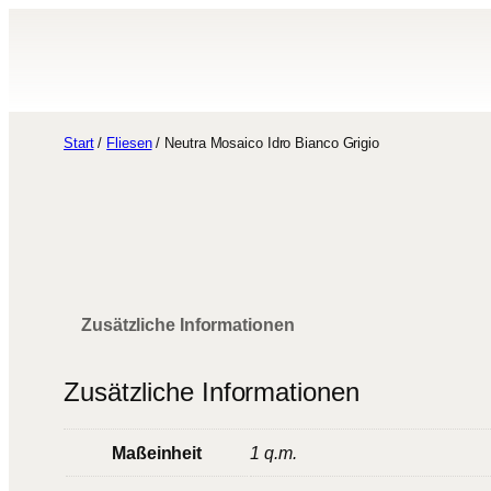
Zum
Inhalt
springen
Start
/
Fliesen
/ Neutra Mosaico Idro Bianco Grigio
Zusätzliche Informationen
Zusätzliche Informationen
Maßeinheit
1 q.m.