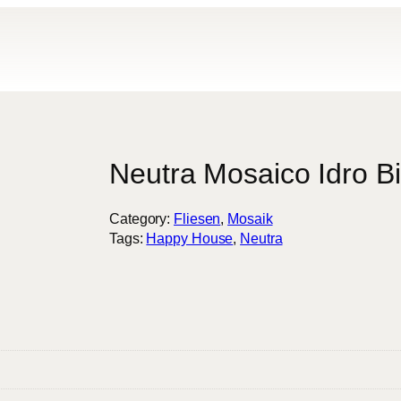
modal-check
Neutra Mosaico Idro B
Category:
Fliesen
, 
Mosaik
Tags:
Happy House
, 
Neutra