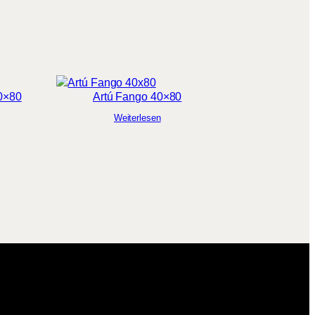
40×80
Artú Fango 40×80
Weiterlesen