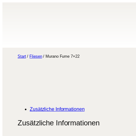
Zum
Inhalt
springen
Start
/
Fliesen
/ Murano Fume 7×22
Zusätzliche Informationen
Zusätzliche Informationen