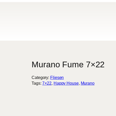
Murano Fume 7×22
Category:
Fliesen
Tags:
7×22
, 
Happy House
, 
Murano