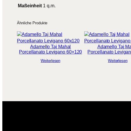
Maßeinheit
1 q.m.
Ähnliche Produkte
Adamello Taj Mahal
Adamello Taj M
Porcellanato Levigano 60×120
Porcellanato Leviga
Weiterlesen
Weiterlesen