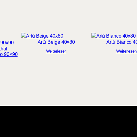
Artú Beige 40×80
Artú Bianco 
ahal
Weiterlesen
Weiterlesen
no 90×90