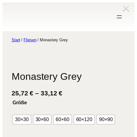
Zum
Inhalt
springen
Start
/
Fliesen
/ Monastery Grey
Monastery Grey
P
25,72
€
–
33,12
€
r
Größe
e
i
30×30
30×60
60×60
60×120
90×90
s