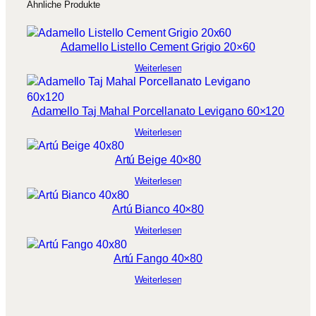
Ähnliche Produkte
s
3
Adamello Listello Cement Grigio 20×60
3
Weiterlesen
,
1
Adamello Taj Mahal Porcellanato Levigano 60×120
2
Weiterlesen
€
Artú Beige 40×80
Weiterlesen
Artú Bianco 40×80
Weiterlesen
Artú Fango 40×80
Weiterlesen