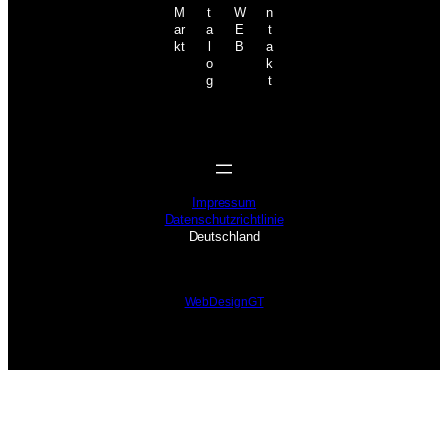
M
t
W
n
ar
a
E
t
kt
l
B
a
o
k
g
t
Impressum
Datenschutzrichtlinie
Deutschland
WebDesignGT