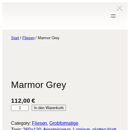
Zum
Inhalt
springen
Start
/
Fliesen
/ Marmor Grey
Marmor Grey
112,00
€
M
In den Warenkorb
a
r
Category:
Fliesen
, 
Grobformatige
m
Tags:
260×120
, 
feinsteinzeug
, 
Laminas
, 
platten blatt
, 