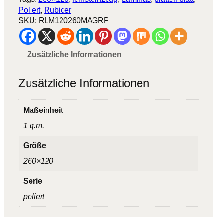
o
Poliert
, 
Rubicer
r
SKU:
RLM120260MAGRP
G
r
e
Zusätzliche Informationen
y
M
e
Zusätzliche Informationen
n
g
Maßeinheit
e
1 q.m.
Größe
260×120
Serie
poliert