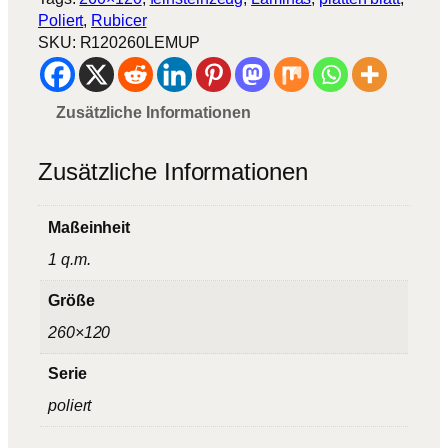
r
Poliert
, 
Rubicer
a
SKU:
R120260LEMUP
n
M
e
Zusätzliche Informationen
n
g
e
Zusätzliche Informationen
Maßeinheit
1 q.m.
Größe
260×120
Serie
poliert