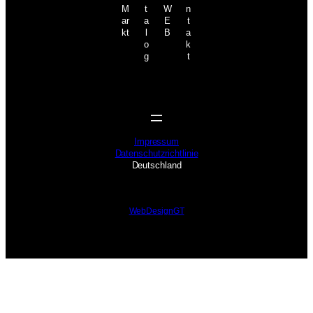
M
t
W
n
ar
a
E
t
kt
l
B
a
o
k
g
t
Impressum
Datenschutzrichtlinie
Deutschland
WebDesignGT