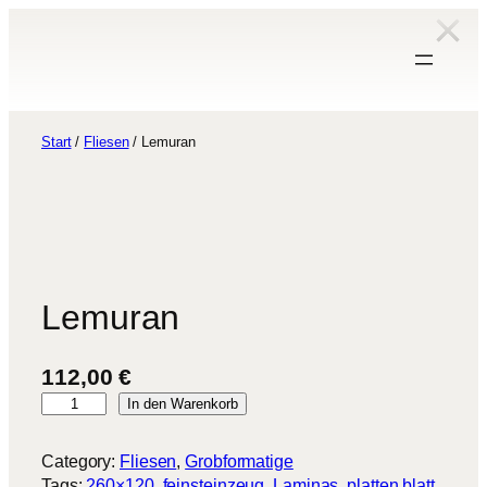
Zum
Inhalt
springen
Start
/
Fliesen
/ Lemuran
Lemuran
112,00
€
L
In den Warenkorb
e
m
Category:
Fliesen
, 
Grobformatige
u
Tags:
260×120
, 
feinsteinzeug
, 
Laminas
, 
platten blatt
, 