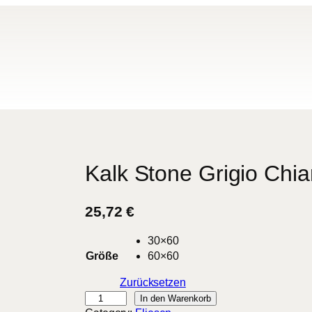
Kalk Stone Grigio Chia
25,72
€
30×60
Größe
60×60
Zurücksetzen
K
In den Warenkorb