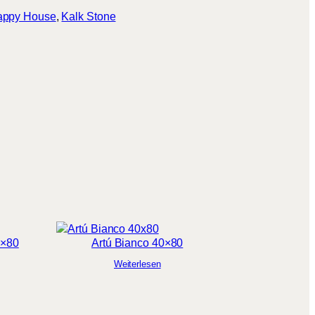
appy House
, 
Kalk Stone
0×80
Artú Bianco 40×80
Weiterlesen