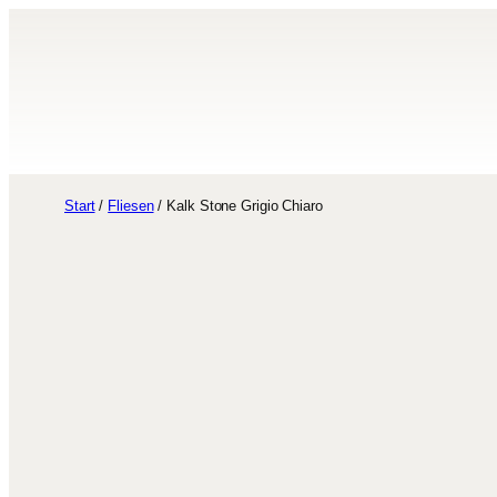
Zum
Inhalt
springen
Start
/
Fliesen
/ Kalk Stone Grigio Chiaro