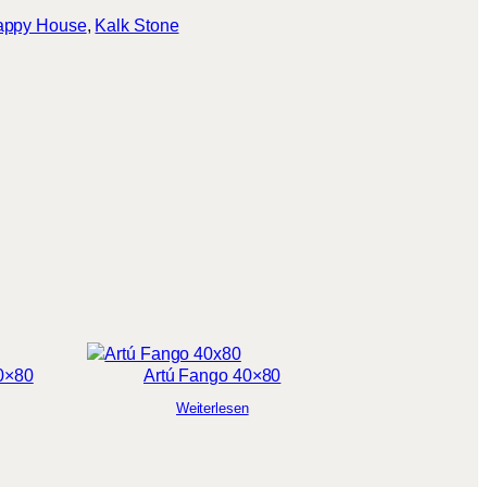
appy House
, 
Kalk Stone
40×80
Artú Fango 40×80
Weiterlesen