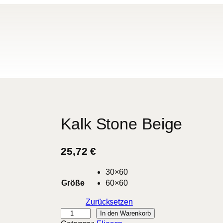
Kalk Stone Beige
25,72
€
30×60
Größe
60×60
Zurücksetzen
K
In den Warenkorb