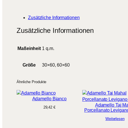
Zusätzliche Informationen
Zusätzliche Informationen
Maßeinheit
1 q.m.
Größe
30×60, 60×60
Ähnliche Produkte
Adamello Bianco
Adamello Taj M
29,42
€
Porcellanato Leviga
Weiterlesen