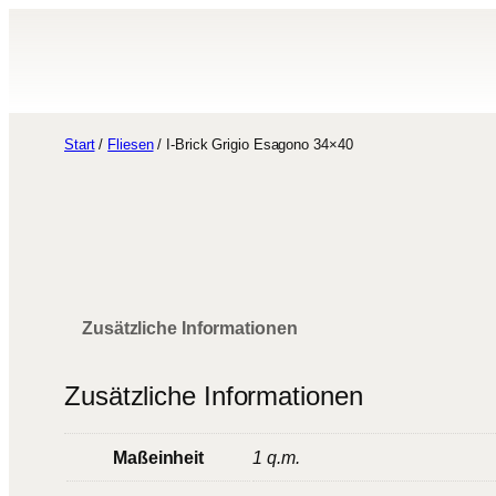
Zum
Inhalt
springen
Start
/
Fliesen
/ I-Brick Grigio Esagono 34×40
Zusätzliche Informationen
Zusätzliche Informationen
Maßeinheit
1 q.m.