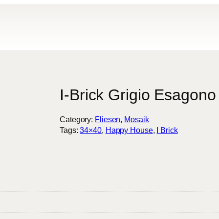
modal-check
I-Brick Grigio Esagon
Category:
Fliesen
, 
Mosaik
Tags:
34×40
, 
Happy House
, 
I Brick