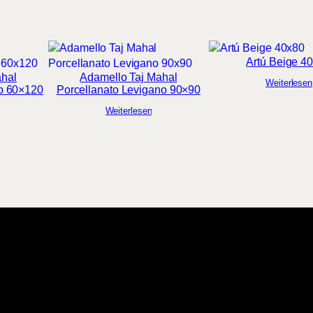
Artú Beige 4
ahal
Adamello Taj Mahal
Weiterlesen
no 60×120
Porcellanato Levigano 90×90
Weiterlesen