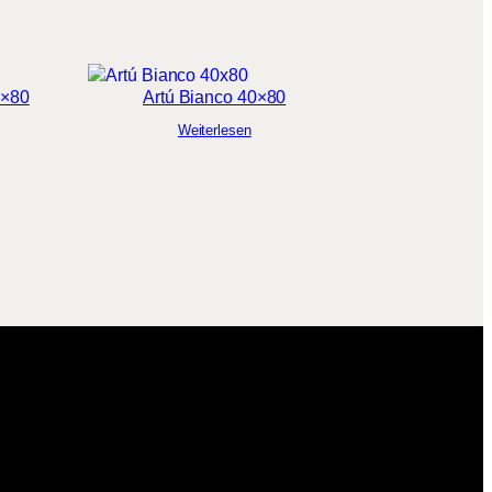
0×80
Artú Bianco 40×80
Weiterlesen