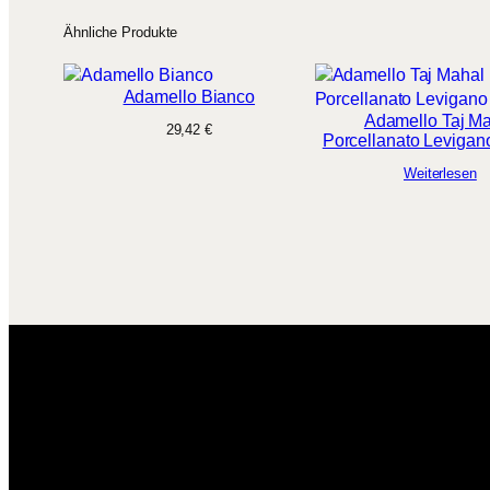
Ähnliche Produkte
Adamello Bianco
Adamello Taj M
29,42
€
Porcellanato Leviga
Weiterlesen