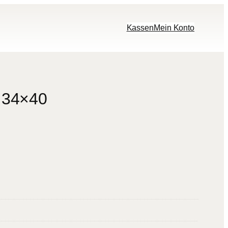
Kassen
Mein Konto
o 34×40