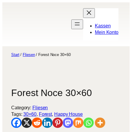
Zum
Inhalt
springen
Kassen
Mein Konto
Start
/
Fliesen
/ Forest Noce 30×60
Forest Noce 30×60
Category:
Fliesen
Tags:
30×60
, 
Forest
, 
Happy House