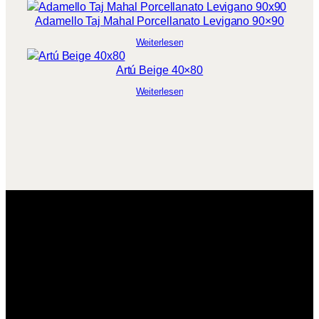
Adamello Taj Mahal Porcellanato Levigano 90×90
Weiterlesen
Artú Beige 40×80
Weiterlesen