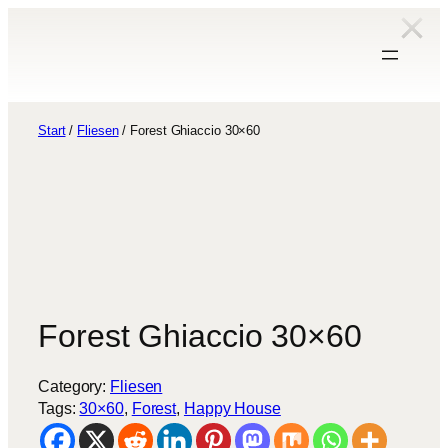
Zum
Inhalt
springen
Start
/
Fliesen
/ Forest Ghiaccio 30×60
Forest Ghiaccio 30×60
Category:
Fliesen
Tags:
30×60
, 
Forest
, 
Happy House