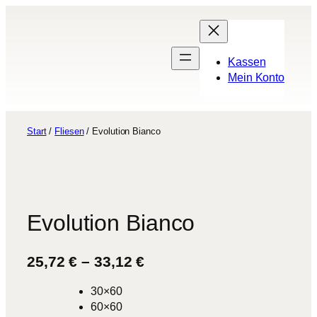
Zum
Inhalt
springen
Kassen
Mein Konto
Start
/
Fliesen
/ Evolution Bianco
Evolution Bianco
P
25,72
€
–
33,12
€
r
30×60
e
60×60