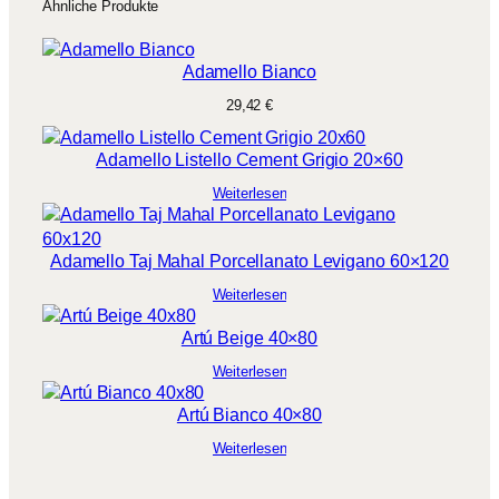
Ähnliche Produkte
n
b
g
i
e
Adamello Bianco
s
29,42
€
3
3
Adamello Listello Cement Grigio 20×60
,
Weiterlesen
1
2
Adamello Taj Mahal Porcellanato Levigano 60×120
Weiterlesen
€
Artú Beige 40×80
Weiterlesen
Artú Bianco 40×80
Weiterlesen