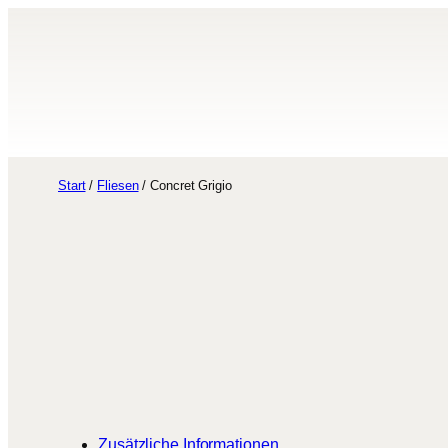
Zum
Inhalt
springen
Start
/
Fliesen
/ Concret Grigio
Zusätzliche Informationen