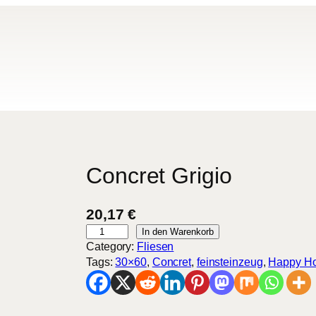
Concret Grigio
20,17
€
C
In den Warenkorb
o
Category:
Fliesen
n
Tags:
30×60
, 
Concret
, 
feinsteinzeug
, 
Happy H
c
r
e