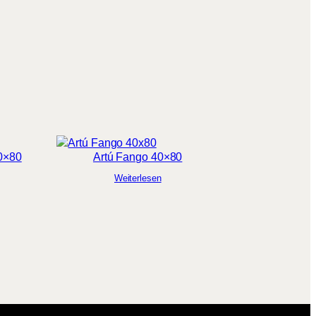
40×80
Artú Fango 40×80
Weiterlesen