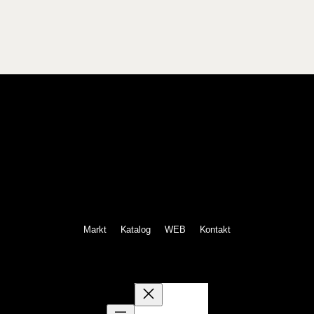
s
3
3
,
1
2
€
Markt
Katalog
WEB
Kontakt