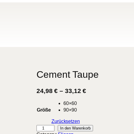
Cement Taupe
P
24,98
€
–
33,12
€
r
60×60
e
Größe
90×90
i
Zurücksetzen
s
C
In den Warenkorb
s