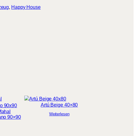
nzeug
, 
Happy House
Artú Beige 40×80
Mahal
Weiterlesen
ano 90×90