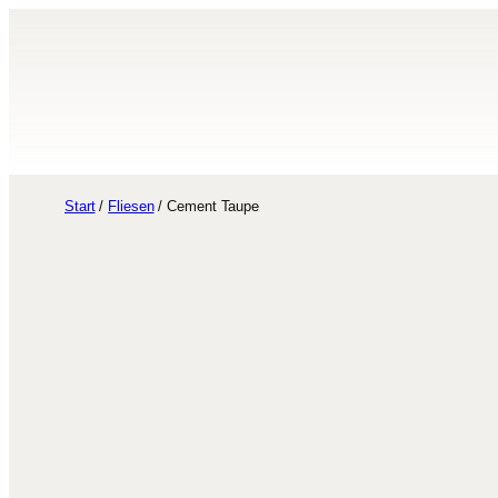
Zum
Inhalt
springen
Start
/
Fliesen
/ Cement Taupe