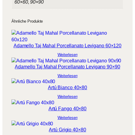
60×60, 90×90
o
b
M
i
e
Ähnliche Produkte
n
s
g
3
e
3
Adamello Taj Mahal Porcellanato Levigano 60×120
,
Weiterlesen
1
Adamello Taj Mahal Porcellanato Levigano 90×90
2
Weiterlesen
€
Artú Bianco 40×80
Weiterlesen
Artú Fango 40×80
Weiterlesen
Artú Grigio 40×80