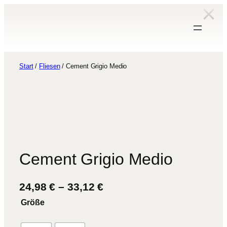
Zum
Inhalt
springen
Start
/
Fliesen
/ Cement Grigio Medio
Cement Grigio Medio
P
24,98
€
–
33,12
€
r
Größe
e