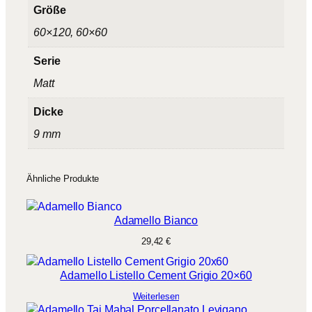
b
Größe
i
60×120, 60×60
s
4
Serie
9
Matt
,
Dicke
0
9 mm
0
Ähnliche Produkte
€
Adamello Bianco
29,42
€
Adamello Listello Cement Grigio 20×60
Weiterlesen