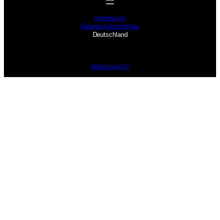
Impressum
Datenschutzrichtlinie
Deutschland
WebDesignGT
modal-check