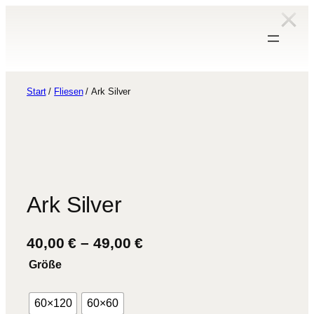
Zum
Inhalt
springen
Start
/
Fliesen
/ Ark Silver
Ark Silver
P
40,00
€
–
49,00
€
r
Größe
e
i
60×120
60×60