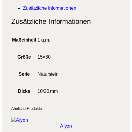
r
Zusätzliche Informationen
A
r
Zusätzliche Informationen
e
n
i
Maßeinheit
1 q.m.
t
o
M
Größe
15×60
e
n
Serie
Naturstein
g
e
Dicke
10/20 mm
Ähnliche Produkte
Afyon