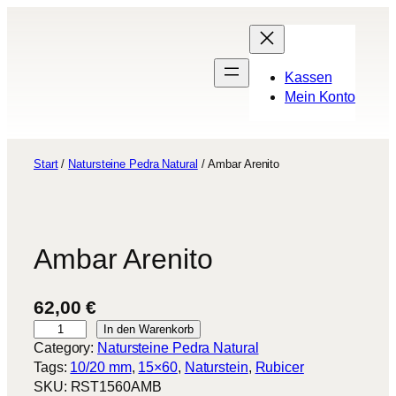
Zum
Inhalt
springen
Kassen
Mein Konto
Start
/
Natursteine Pedra Natural
/ Ambar Arenito
Ambar Arenito
62,00
€
A
In den Warenkorb
m
Category:
Natursteine Pedra Natural
b
Tags:
10/20 mm
, 
15×60
, 
Naturstein
, 
Rubicer
a
SKU:
RST1560AMB